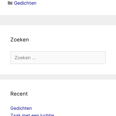
Categorieën
Gedichten
Zoeken
Zoek
naar:
Recent
Gedichten
Zaak met een luchtje